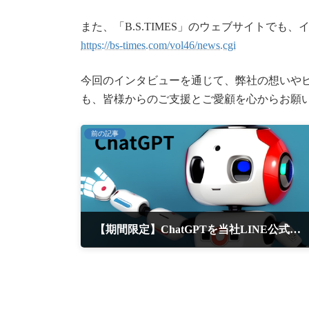
また、「B.S.TIMES」のウェブサイトで
https://bs-times.com/vol46/news.cgi
今回のインタビューを通じて、弊社の想いや
も、皆様からのご支援とご愛顧を心からお願
前の記事
【期間限定】ChatGPTを当社LINE公式アカウントに試験導入、4つのキャラクターと表情変化機能で新次元のコミュニケーションを提供
2023年6月14日