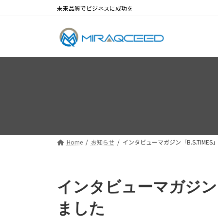
コ
ナ
未来品質でビジネスに成功を
ン
ビ
テ
ゲ
ン
ー
ツ
シ
へ
ョ
ス
ン
キ
に
ッ
移
プ
動
Home
お知らせ
インタビューマガジン「B.S.TIME
インタビューマガジン「B
ました